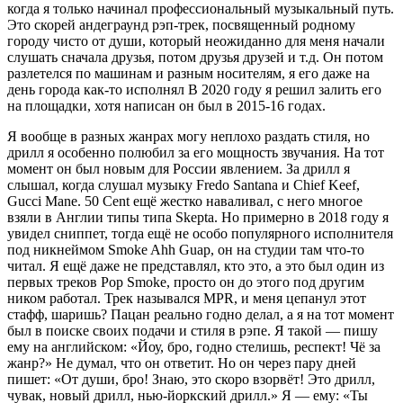
когда я только начинал профессиональный музыкальный путь.
Это скорей андеграунд рэп-трек, посвященный родному
городу чисто от души, который неожиданно для меня начали
слушать сначала друзья, потом друзья друзей и т.д. Он потом
разлетелся по машинам и разным носителям, я его даже на
день города как-то исполнял В 2020 году я решил залить его
на площадки, хотя написан он был в 2015-16 годах.
Я вообще в разных жанрах могу неплохо раздать стиля, но
дрилл я особенно полюбил за его мощность звучания. На тот
момент он был новым для России явлением. За дрилл я
слышал, когда слушал музыку Fredo Santana и Chief Keef,
Gucci Mane. 50 Сent ещё жестко наваливал, с него многое
взяли в Англии типы типа Skepta. Но примерно в 2018 году я
увидел сниппет, тогда ещё не особо популярного исполнителя
под никнеймом Smoke Ahh Guap, он на студии там что-то
читал. Я ещё даже не представлял, кто это, а это был один из
первых треков Pop Smoke, просто он до этого под другим
ником работал. Трек назывался MPR, и меня цепанул этот
стафф, шаришь? Пацан реально годно делал, а я на тот момент
был в поиске своих подачи и стиля в рэпе. Я такой — пишу
ему на английском: «Йоу, бро, годно стелишь, респект! Чё за
жанр?» Не думал, что он ответит. Но он через пару дней
пишет: «От души, бро! Знаю, это скоро взорвёт! Это дрилл,
чувак, новый дрилл, нью-йоркский дрилл.» Я — ему: «Ты