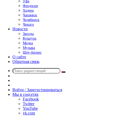
Уфа
Феодосия
Хадера
Чапаевск
Челябинск
Чикаго
Новости
Звезды
Культура
Медиа
Музыка
Шоу-бизнес
О сайте
Обратная связь
Поиск
Switch
радиостанций
skin
Sidebar
Случайное
радио
Войти / Зарегистрироваться
Мы в соцсетях
Facebook
Twitter
YouTube
vk.com