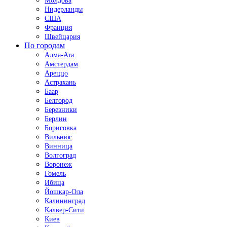
Молдова
Нидерланды
США
Франция
Швейцария
По городам
Алма-Ата
Амстердам
Ареццо
Астрахань
Баар
Белгород
Березники
Берлин
Борисовка
Вильнюс
Винница
Волгоград
Воронеж
Гомель
Ибица
Йошкар-Ола
Калининград
Калвер-Сити
Киев