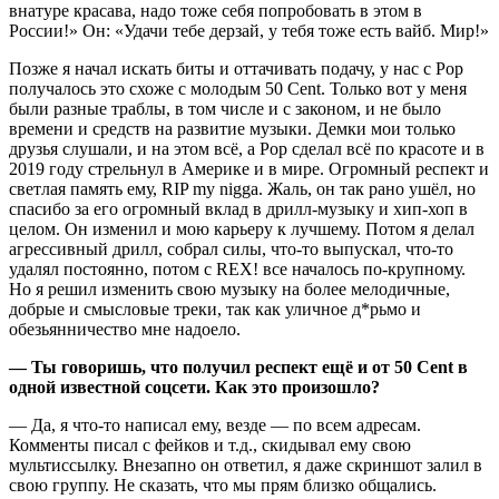
внатуре красава, надо тоже себя попробовать в этом в
России!» Он: «Удачи тебе дерзай, у тебя тоже есть вайб. Мир!»
Позже я начал искать биты и оттачивать подачу, у нас с Pop
получалось это схоже с молодым 50 Cent. Только вот у меня
были разные траблы, в том числе и с законом, и не было
времени и средств на развитие музыки. Демки мои только
друзья слушали, и на этом всё, а Pop сделал всё по красоте и в
2019 году стрельнул в Америке и в мире. Огромный респект и
светлая память ему, RIP my nigga. Жаль, он так рано ушёл, но
спасибо за его огромный вклад в дрилл-музыку и хип-хоп в
целом. Он изменил и мою карьеру к лучшему. Потом я делал
агрессивный дрилл, собрал силы, что-то выпускал, что-то
удалял постоянно, потом с REX! все началось по-крупному.
Но я решил изменить свою музыку на более мелодичные,
добрые и смысловые треки, так как уличное д*рьмо и
обезьянничество мне надоело.
— Ты говоришь, что получил респект ещё и от 50 Cent в
одной известной соцсети. Как это произошло?
— Да, я что-то написал ему, везде — по всем адресам.
Комменты писал с фейков и т.д., скидывал ему свою
мультиссылку. Внезапно он ответил, я даже скриншот залил в
свою группу. Не сказать, что мы прям близко общались.