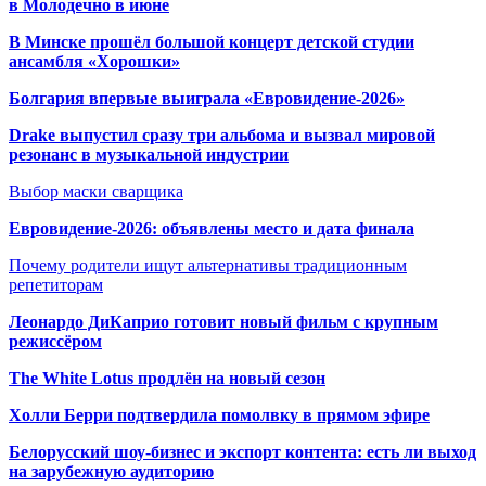
в Молодечно в июне
В Минске прошёл большой концерт детской студии
ансамбля «Хорошки»
Болгария впервые выиграла «Евровидение-2026»
Drake выпустил сразу три альбома и вызвал мировой
резонанс в музыкальной индустрии
Выбор маски сварщика
Евровидение-2026: объявлены место и дата финала
Почему родители ищут альтернативы традиционным
репетиторам
Леонардо ДиКаприо готовит новый фильм с крупным
режиссёром
The White Lotus продлён на новый сезон
Холли Берри подтвердила помолвк
у в прямом эфире
Белорусский шоу-бизнес и экспорт контента: есть ли выход
на зарубежную аудиторию