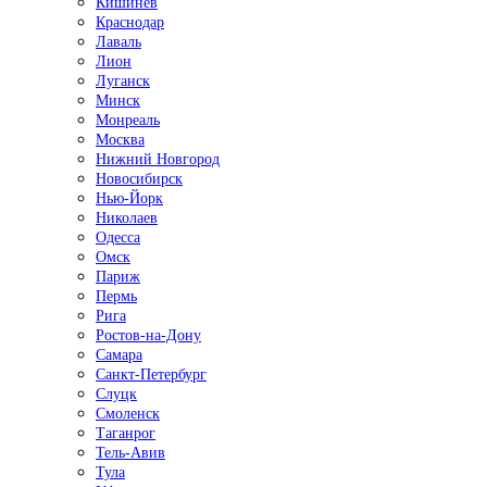
Кишинёв
Краснодар
Лаваль
Лион
Луганск
Минск
Монреаль
Москва
Нижний Новгород
Новосибирск
Нью-Йорк
Николаев
Одесса
Омск
Париж
Пермь
Рига
Ростов-на-Дону
Самара
Санкт-Петербург
Слуцк
Смоленск
Таганрог
Тель-Авив
Тула