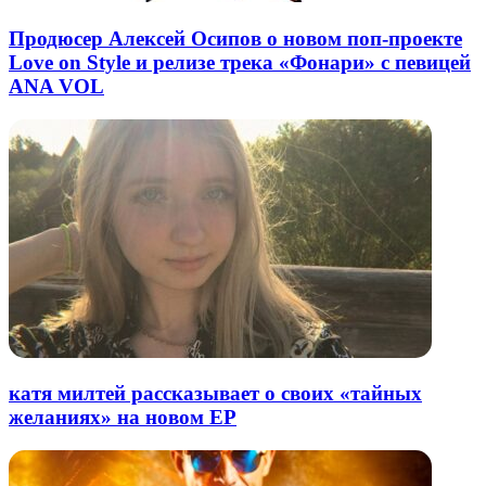
Продюсер Алексей Осипов о новом поп-проекте
Love on Style и релизе трека «Фонари» с певицей
ANA VOL
катя милтей рассказывает о своих «тайных
желаниях» на новом EP