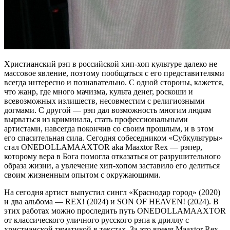
Христианский рэп в российской хип-хоп культуре далеко не
массовое явление, поэтому пообщаться с его представителями
всегда интересно и познавательно. С одной стороны, кажется,
что жанр, где много мачизма, культа денег, роскоши и
всевозможных излишеств, несовместим с религиозными
догмами. С другой — рэп дал возможность многим людям
вырваться из криминала, стать профессиональными
артистами, навсегда покончив со своим прошлым, и в этом
его спасительная сила. Сегодня собеседником «Субкультуры»
стал ONEDOLLAMAAXTOR aka Maaxtor Rex — рэпер,
которому вера в Бога помогла отказаться от разрушительного
образа жизни, а увлечение хип-хопом заставило его делиться
своим жизненным опытом с окружающими.
На сегодня артист выпустил сингл «Краснодар город» (2020)
и два альбома — REX! (2024) и SON OF HEAVEN! (2024). В
этих работах можно проследить путь ONEDOLLAMAAXTOR
от классического уличного русского рэпа к дриллу с
христианской тематикой в текстах. За это время Maaxtor Rex