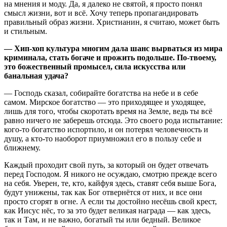
на мнения и моду. Да, я далеко не святой, я просто понял
смысл жизни, вот и всё. Хочу теперь пропагандировать
правильный образ жизни. Христианин, я считаю, может быть
и стильным.
— Хип-хоп культура многим дала шанс вырваться из мира
криминала, стать богаче и прожить подольше. По-твоему,
это божественный промысел, сила искусства или
банальная удача?
— Господь сказал, собирайте богатства на небе и в себе
самом. Мирское богатство — это приходящее и уходящее,
лишь для того, чтобы скоротать время на Земле, ведь ты всё
равно ничего не заберешь отсюда. Это своего рода испытание:
кого-то богатство испортило, и он потерял человечность и
душу, а кто-то наоборот приумножил его в пользу себе и
ближнему.
Каждый проходит свой путь, за который он будет отвечать
перед Господом. Я никого не осуждаю, смотрю прежде всего
на себя. Уверен, те, кто, кайфуя здесь, ставят себя выше Бога,
будут унижены, так как Бог отвернётся от них, и все они
просто сгорят в огне. А если ты достойно несёшь свой крест,
как Иисус нёс, то за это будет великая награда — как здесь,
так и Там, и не важно, богатый ты или бедный. Великое