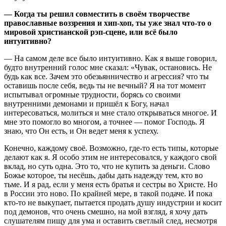
— Когда ты решил совместить в своём творчестве
православные воззрения и хип-хоп, ты уже знал что-то о
мировой христианской рэп-сцене, или всё было
интуитивно?
— На самом деле все было интуитивно. Как я выше говорил,
будто внутренний голос мне сказал: «Чувак, остановись. Не
будь как все. Зачем это обезьянничество и агрессия? что ты
оставишь после себя, ведь ты не вечный? Я на тот момент
испытывал огромные трудности, борясь со своими
внутренними демонами и пришёл к Богу, начал
интересоваться, молиться и мне стало открываться многое. И
мне это помогло во многом, а точнее — помог Господь. Я
знаю, что Он есть, и Он ведет меня к успеху.
Конечно, каждому своё. Возможно, где-то есть типы, которые
делают как я. Я особо этим не интересовался, у каждого свой
вклад, но суть одна. Это то, что не купить за деньги. Слово
Божье которое, ты несёшь, дабы дать надежду тем, кто во
тьме. И я рад, если у меня есть братья и сестры во Христе. Но
в России это ново. По крайней мере, в такой подаче. И пока
кто-то не выкупает, пытается продать душу индустрии и косит
под демонов, что очень смешно, на мой взгляд, я хочу дать
слушателям пищу для ума и оставить светлый след, несмотря