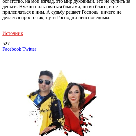
богатство, на мой взгляд, это мир духовный, это не купить за
деньги. Нужно пользоваться благами, но во благо, и не
прилепляться к ним. А судьбу решает Господь, ничего не
делается просто так, пути Господни неисповедимы.
Источник
527
LinkedIn
Tumblr
Reddit
Вконтакте
Одноклассники
Skype
Messenger
Messenger
WhatsApp
Telegram
Viber
Line
Поделиться
Печатать
Facebook
Twitter
через
электронную
Похожие радио
почту