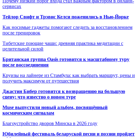
Почему низкий порог входа стал важным фактором в онлайн-
сервисах
Тейлор Свифт и Трэвис Келси поженились в Нью-Йорке
Как носимые гаджеты помогают следить за восстановлением
после тренировок
Тибетские поющие чаши: древняя практика медитации с
целительной силой
Британская группа Oasis готовится к масштабному туру
после воссоединения
Круизы на лайнере из Стамбула: как выбрать маршрут, цены и
получить максимум от путешествия
Джастин Бибер готовится к возвращению на большую
сцену: что известно о новом туре
Muse выпустили новый альбом, посвящённый
космическим сигналам
Благоустройство дворов Минска в 2026 году
Юбилейный фестиваль беларуской песни и поэзии пройдет