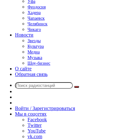
Уфа
Феодосия
Хадера
Чапаевск
Челябинск
Чикаго
Новости
Звезды
Культура
Медиа
Музыка
Шоу-бизнес
О сайте
Обратная связь
Поиск
Switch
радиостанций
skin
Sidebar
Случайное
радио
Войти / Зарегистрироваться
Мы в соцсетях
Facebook
Twitter
YouTube
vk.com