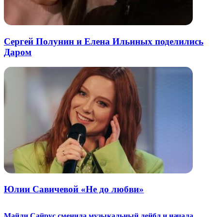
Сергей Полунин и Елена Ильиных поделились
Даром
Юлии Савичевой «Не до любви»
Майли Сайрус сменила музыкальный лейбл и начала