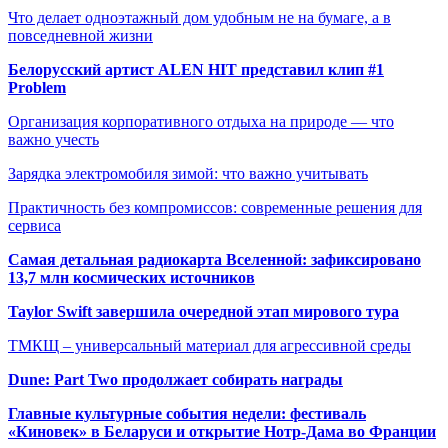
Что делает одноэтажный дом удобным не на бумаге, а в
повседневной жизни
Белорусский артист ALEN HIT представил клип #1
Problem
Организация корпоративного отдыха на природе — что
важно учесть
Зарядка электромобиля зимой: что важно учитывать
Практичность без компромиссов: современные решения для
сервиса
Самая детальная радиокарта Вселенной: зафиксировано
13,7 млн космических источников
Taylor Swift завершила очередной этап мирового тура
ТМКЩ – универсальный материал для агрессивной среды
Dune: Part Two продолжает собирать награды
Главные культурные события недели: фестиваль
«Киновек» в Беларуси и открытие Нотр-Дама во Франции