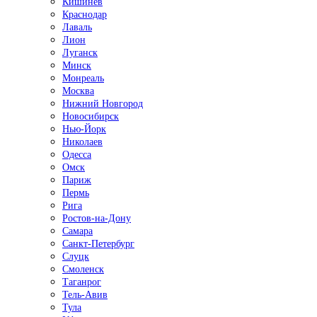
Кишинёв
Краснодар
Лаваль
Лион
Луганск
Минск
Монреаль
Москва
Нижний Новгород
Новосибирск
Нью-Йорк
Николаев
Одесса
Омск
Париж
Пермь
Рига
Ростов-на-Дону
Самара
Санкт-Петербург
Слуцк
Смоленск
Таганрог
Тель-Авив
Тула