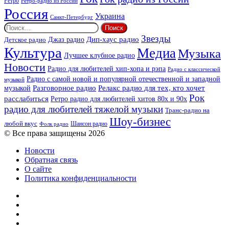
Ретро
Ретро-радио из России
Россия
Украина
Санкт-Петербург
Найти:
Звезды
Дип-хаус радио
Джаз радио
Детское радио
Культура
Медиа
Музыка
Лучшее клубное радио
Новости
Радио для любителей хип-хопа и рэпа
Радио с классической
Радио с самой новой и популярной отечественной и западной
музыкой
музыкой
Разговорное радио
Релакс радио для тех, кто хочет
Рок
расслабиться
Ретро радио для любителей хитов 80х и 90х
радио для любителей тяжелой музыки
Транс-радио на
Шоу-бизнес
любой вкус
Шансон радио
Фолк радио
© Все права защищены 2026
Новости
Обратная связь
О сайте
Политика конфиденциальности
Facebook
Twitter
YouTube
vk.com