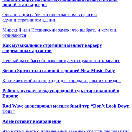
новый этап карьеры
Организация рабочего пространства в офисе и
административном здании
Мирский или Несвижский замок: что выбрать и чем они
отличаются
Как музыкальные стриминги меняют карьеру
современных артистов
Первый раз в бассейн взрослому: что нужно знать заранее
Sienna Spiro стала главной героиней New Music Daily
Какие автомобили подходят для города и дальних поездок
Робин запускает международный тур, стартовавший в
Европе
Rod Wave анонсировал масштабный тур “Don’t Look Down
Tour”
Adele готовит возвращение
Что нужно знать о привлечении заемных средств для развития