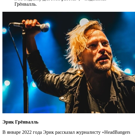
Грёнвалль.
Эрик Грёнвалль
В январе 2022 года Эрик рассказал журналисту «HeadBangers