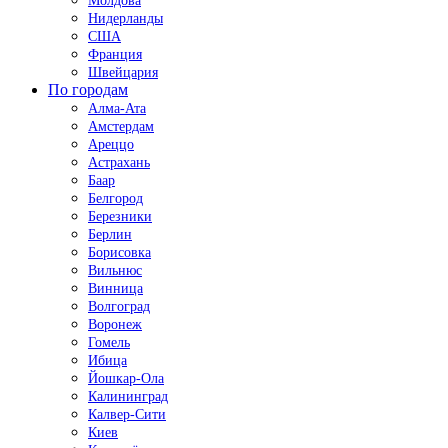
Молдова
Нидерланды
США
Франция
Швейцария
По городам
Алма-Ата
Амстердам
Ареццо
Астрахань
Баар
Белгород
Березники
Берлин
Борисовка
Вильнюс
Винница
Волгоград
Воронеж
Гомель
Ибица
Йошкар-Ола
Калининград
Калвер-Сити
Киев