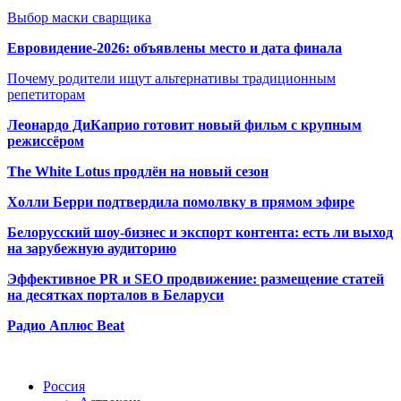
Выбор маски сварщика
Евровидение-2026: объявлены место и дата финала
Почему родители ищут альтернативы традиционным
репетиторам
Леонардо ДиКаприо готовит новый фильм с крупным
режиссёром
The White Lotus продлён на новый сезон
Холли Берри подтвердила помолвк
у в прямом эфире
Белорусский шоу-бизнес и экспорт контента: есть ли выход
на зарубежную аудиторию
Эффективное PR и SEO продвижение:
размещение статей
на десятках порталов в Беларуси
Радио Аплюс Beat
Радио по странам
Россия