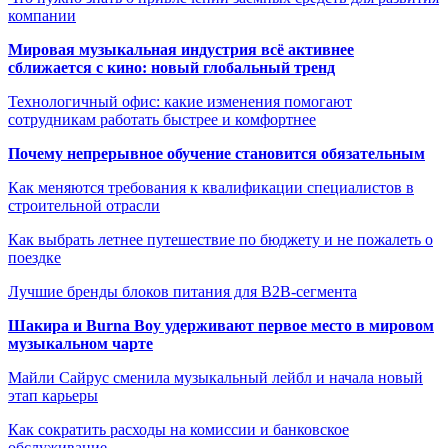
компании
Мировая музыкальная индустрия всё активнее
сближается с кино: новый глобальный тренд
Технологичный офис: какие изменения помогают
сотрудникам работать быстрее и комфортнее
Почему непрерывное обучение становится обязательным
Как меняются требования к квалификации специалистов в
строительной отрасли
Как выбрать летнее путешествие по бюджету и не пожалеть о
поездке
Лучшие бренды блоков питания для B2B-сегмента
Шакира и Burna Boy удерживают первое место в мировом
музыкальном чарте
Майли Сайрус сменила музыкальный лейбл и начала новый
этап карьеры
Как сократить расходы на комиссии и банковское
обслуживание