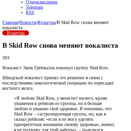
Одноклассники
Telegram
RSS
Главная
/
Новости
/
Культура
/
В Skid Row снова меняют
вокалиста
Культура
В Skid Row снова меняют вокалиста
393
Вокалист Эрик Грёнвалль покинул группу Skid Row.
Шведский вокалист принял это решение в связи с
последствиями онкологической операции по пересадке
костного мозга.
«Я люблю Skid Row, у меня нет ничего, кроме
уважения к ребятам из группы, но я больше
люблю и уважаю своё здоровье. Я понимаю, что
Skid Row – гастролирующая группа, но, как я
сказал ребятам: «если я не могу уделять
приоритетное внимание своему здоровью, значит,
я не подхожу для этой работы», – поделился