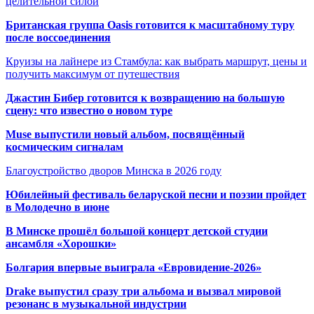
целительной силой
Британская группа Oasis готовится к масштабному туру
после воссоединения
Круизы на лайнере из Стамбула: как выбрать маршрут, цены и
получить максимум от путешествия
Джастин Бибер готовится к возвращению на большую
сцену: что известно о новом туре
Muse выпустили новый альбом, посвящённый
космическим сигналам
Благоустройство дворов Минска в 2026 году
Юбилейный фестиваль беларуской песни и поэзии пройдет
в Молодечно в июне
В Минске прошёл большой концерт детской студии
ансамбля «Хорошки»
Болгария впервые выиграла «Евровидение-2026»
Drake выпустил сразу три альбома и вызвал мировой
резонанс в музыкальной индустрии