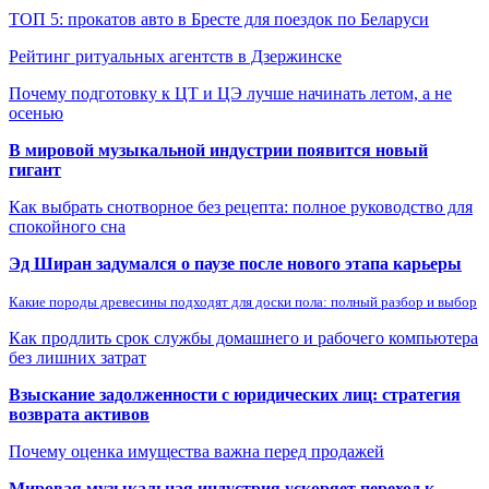
ТОП 5: прокатов авто в Бресте для поездок по Беларуси
Рейтинг ритуальных агентств в Дзержинске
Почему подготовку к ЦТ и ЦЭ лучше начинать летом, а не
осенью
В мировой музыкальной индустрии появится новый
гигант
Как выбрать снотворное без рецепта: полное руководство для
спокойного сна
Эд Ширан задумался о паузе после нового этапа карьеры
Какие породы древесины подходят для доски пола: полный разбор и выбор
Как продлить срок службы домашнего и рабочего компьютера
без лишних затрат
Взыскание задолженности с юридических лиц: стратегия
возврата активов
Почему оценка имущества важна перед продажей
Мировая музыкальная индустрия ускоряет переход к