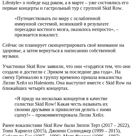
Lifestyle» о победе над раком, а в марте – уже состоялись его
первые концерты и гастрольный тур с группой Skid Row.
«Путешествовать по миру с ослабленной
иммунной системой, возникшей в результате
пересадки костного мозга, оказалось непросто», –
признается вокалист.
Сейчас он планирует сконцентрировать своё внимание на
здоровье, а затем вернуться к написанию собственной
музыки.
Участники Skid Row заявили, что они «гордятся тем, что они
создали и достигли с Эриком за последние два года». На
смену Грёнваллю в группу временно пришла вокалистка
Лиззи Хейл из Halestorm. Она выступит вместе с Skid Row на
ближайших четырёх концертах.
«Я приду на несколько концертов в качестве
солистки Skid Row! Какая честь называть их
своими друзьями и привилегия делить с ними
сцену!» – прокомментировала Лиззи Хейл.
Ранее вокалистами Skid Row были Зиппи Терт (2017 – 2022),
Тони Харнелл (2015), Джонни Солинджер (1999 – 2015),